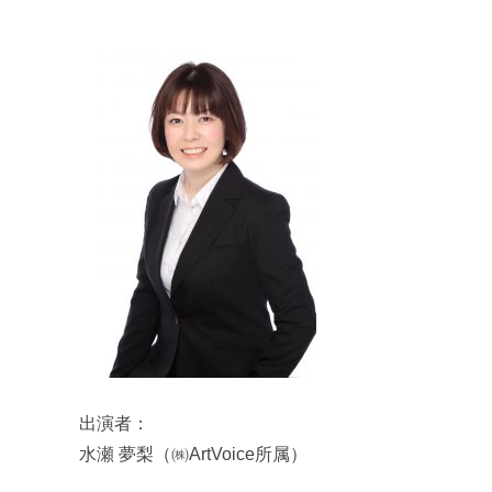
出演者：
水瀬 夢梨（㈱ArtVoice所属）